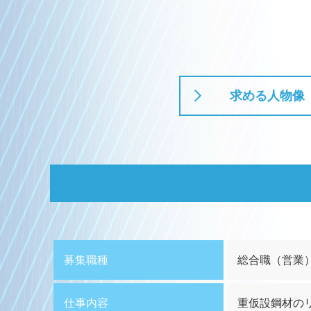
求める人物像
募集職種
総合職（営業
仕事内容
重仮設鋼材の