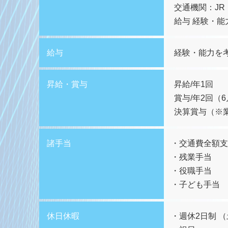
交通機関：JR
給与 経験・
給与
経験・能力を
昇給・賞与
昇給/年1回
賞与/年2回（6
決算賞与（※
諸手当
交通費全額支
残業手当
役職手当
子ども手当
休日休暇
週休2日制 