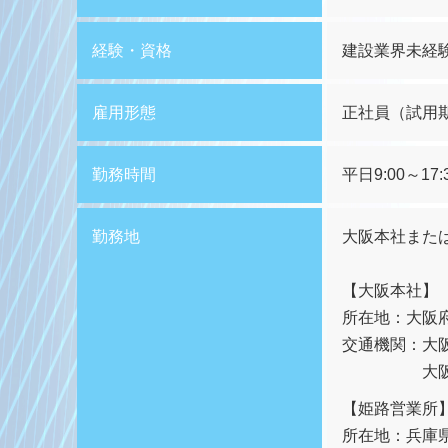
経験・資格
建設業界未経
雇用形態
正社員（試用
勤務時間
平日9:00～17:
勤務地
大阪本社また
【大阪本
所在地：大阪府
交通機関：大
大
【姫路営業
所在地：兵庫県